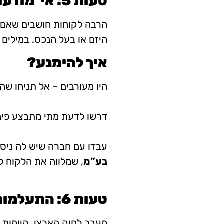
טעות 5: אי־מודעות לאחריות החוקית
הרבה לקוחות חושבים שאם ה
היזם או בעל הנכס. במילים 
איך להימנע?
היו מעורבים – אל תניחו שהכ
דרשו לדעת מתי מתבצע פינוי
עבדו עם חברה שיש לה ניסי
בע”מ
, שמלווה את הלקוח ל
טעות 6: התעלמות מהרגולציה המקומית
מעבר לחוק הארצי, קיימות ד